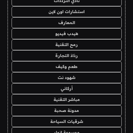
نادي الترددات
استشارات اون لاين
المعارف
هيدب فيديو
رمح التقنية
رذاذ التجارة
طعم وكيف
شهود نت
أركاني
مباشر التقنية
مدونة صحبة
شرقيات السياحة
موسوعة انوار