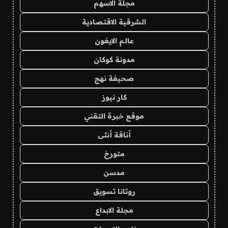
مجلة الاسهم
الشرقية الاقتصادية
عالم الايفون
مدونة كوكان
صحيفة نهج
كار نيوز
موقع خبرة التقني
أناقة أنثى
متورخ
مدسن
روتانا تسويق
مجلة الابداع