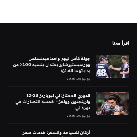
اقرأ معنا
جولة كأس ليوم واحد: ميدلسكس
وورسيستيرشاير يمتدان بنسبة 100٪ من
بداياتهما الفائزة
يوليو 26, 2026
الدوري الممتاز: لي ليوباردز 28-12
وارينجتون وولفز – خمسة انتصارات في
دورة لي
يوليو 25, 2026
أركان للسياحة والسفر: خدمات سفر