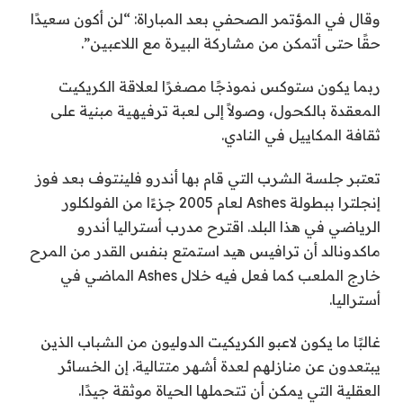
وقال في المؤتمر الصحفي بعد المباراة: “لن أكون سعيدًا
حقًا حتى أتمكن من مشاركة البيرة مع اللاعبين”.
ربما يكون ستوكس نموذجًا مصغرًا لعلاقة الكريكيت
المعقدة بالكحول، وصولاً إلى لعبة ترفيهية مبنية على
ثقافة المكاييل في النادي.
تعتبر جلسة الشرب التي قام بها أندرو فلينتوف بعد فوز
إنجلترا ببطولة Ashes لعام 2005 جزءًا من الفولكلور
الرياضي في هذا البلد. اقترح مدرب أستراليا أندرو
ماكدونالد أن ترافيس هيد استمتع بنفس القدر من المرح
خارج الملعب كما فعل فيه خلال Ashes الماضي في
أستراليا.
غالبًا ما يكون لاعبو الكريكيت الدوليون من الشباب الذين
يبتعدون عن منازلهم لعدة أشهر متتالية. إن الخسائر
العقلية التي يمكن أن تتحملها الحياة موثقة جيدًا.