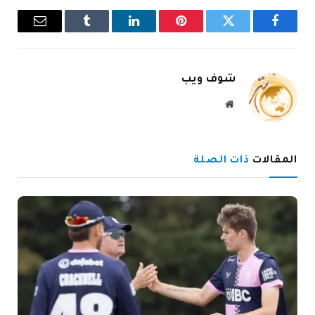
فيسبوك
تويتر
بينتيريست
لينكدإن
Tumblr
البريد
الإلكترو
شوف ويب
موقع
الويب
المقالات
ذات الصلة