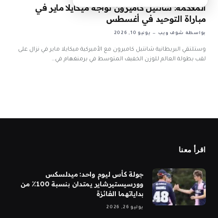
الملاكمة: شانتيل كاميرون تواجه ميكايلا ماير في
مباراة التوحيد في أغسطس
بواسطة
شوف ويب
يونيو 10, 2026
وستلتقي البريطانية شانتيل كاميرون مع الأميركية ميكايلا ماير في نزال على
لقب بطولة العالم للوزن الخفيف المتوسط ​​في برمنغهام في…
اقرأ معنا
جولة كأس ليوم واحد: ميدلسكس
وورسيستيرشاير يمتدان بنسبة 100٪ من
بداياتهما الفائزة
يوليو 26, 2026