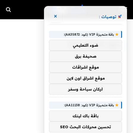
×
توصيات :
»
»
»
الرئيسية
2026
يونيو
10
باقة متميزة VIP (كود: AA35872):
اليوم:
10 يونيو، 2026
ضوء التعليمي
صحيفة برق
موقع اشراقات
موقع اشراق اون لاين
اركان سياحة وسفر
باقة متميزة VIP (كود: AA11138):
باقة باك لينك
تحسين محركات البحث SEO