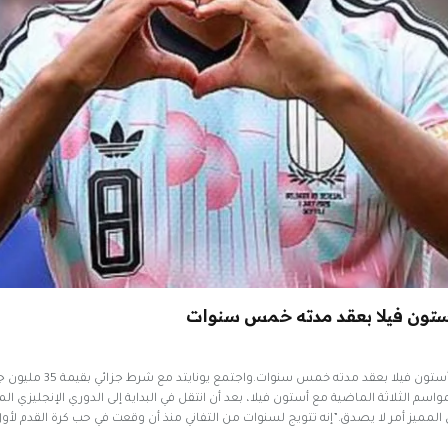
أستون فيلا بعقد مدته خمس سنوات
ي المميز أمر لا يصدق.”إنه تتويج لسنوات من التفاني منذ أن وقعت في حب كرة القدم 