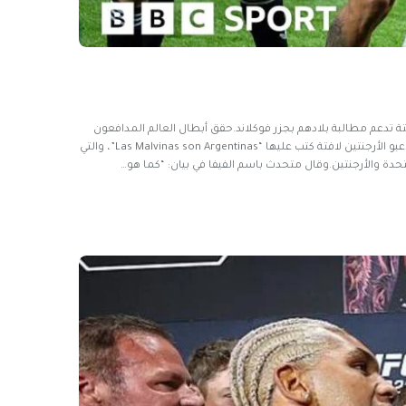
افتة تدعم مطالبة بلادهم بجزر فوكلاند.حقق أبطال العالم المدافعون
عودة مثيرة متأخرة في أتلانتا، وسجلوا هدفين ليهزموا فريق توماس توخيل 2-1 ويحجزون مواجهة مع إسبانيا في النهائي يوم الأحد.وبعد صافرة النهاية، رفع لاعبو الأرجنتين لافتة كتب عليها “Las Malvinas son Argentinas”، والتي
تحدة والأرجنتين.وقال متحدث باسم الفيفا في بيان: “كما هو…