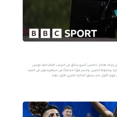
ول إيزاك هاجار، خامس أسرع سائق في الترتيب العام خلف لويس
ة برشلونة الكبرى، وخسر فوزًا محتملًا في سيلفرستون في المرة
فوزه الأول منذ سباق الجائزة الكبرى الأول لهذا…