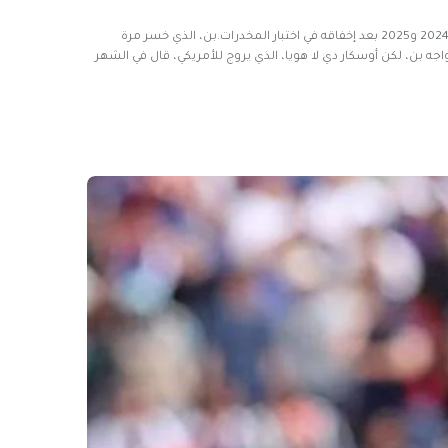
فاز اللاعب البالغ من العمر 27 عامًا في 25 من أصل 28 نزالًا احترافيًا، وخسر اثنتين مع عدم وجود منافسة واحدة، وتم إيقافه عن الملاكمة لمدة عام بين عامي 2024 و2025 بعد إخفاقه في اختبار المخدرات.بن، الذي خسر مرة
 المنشطات.في مايو، ظهر جارسيا في برنامج Tonight Show لجيمي فالون ليعلن أنه سيواجه بن، لكن أوسكار دي لا هويا، الذي يروج للأمريكي، قال في الشهر