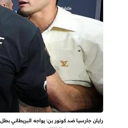
رايان جارسيا ضد كونور بن: يواجه البريطاني بطل وز