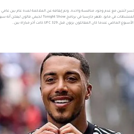
واحدة فقط في 26 مباراة، تم تهميشه أيضًا لمدة عام وسط فضيحة
ندما كان المقاتلون يزنون قبل UFC 329.كانت آخر مباراة بين…