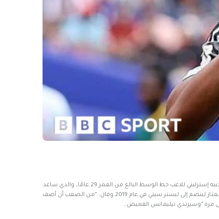
أعلن نادي مانشستر يونايتد الإنجليزي تعاقده مع يوري تيليمانس من أستون فيلا بعقد مدته خمس سنوات.واجتمع يونايتد مع شرط جزائي بقيمة 35 مليون جنيه إسترليني للاعب خط الوسط البالغ من العمر 29 عامًا، والذي ساعد
بلجيكا للتو في الوصول إلى ربع نهائي كأس العالم.وقضى تيليمانس المواسم الثلاثة الماضية مع أستون فيلا، بعد أن انتقل في البداية إلى الدوري الإنجليزي الممتاز لينضم إلى ليستر سيتي في عام 2019.وقال: “من الصعب أن أصف
لأول مرة.”وسيرتدي تيليمانس القميص…