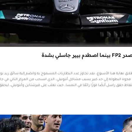
لي بشدة
اق نهاية هذا الأسبوع، بعد تجاوز عدد البطاريات المسموح به.وانضم إليه سائق ريد ب
 البطولة إلى حد كبير بسبب مشاكل أنتونيلي، الذي انسحب من المركز الثاني في جائز
قاط.حقق راسل أيضًا فوزًا رائعًا في النمسا، حيث تغلب على فيرشتابن وأنتونيلي، ليحقق 