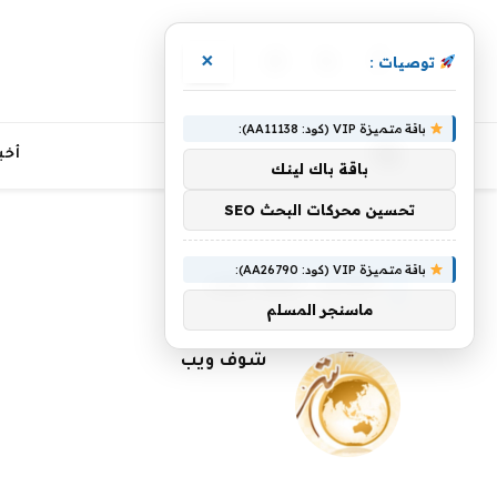
×
توصيات :
فيسبوك
X
الانستغرام
(Twitter)
باقة متميزة VIP (كود: AA11138):
أخب
باقة باك لينك
تحسين محركات البحث SEO
»
الرئيسية
كاتب: شوف ويب(صفحه 2)
باقة متميزة VIP (كود: AA26790):
الكاتب:
شوف ويب
ماسنجر المسلم
شوف ويب