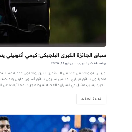
سباق الجائزة الكبرى البلجيكي: كيمي أنتونيلي يتصدر FP2 بينما اصطدم بيير جاس
بواسطة
شوف ويب
يوليو 17, 2026
نوريس هو واحد من عدد من السائقين الذين يواجهون عقوبة عند الانطل
هاميلتون سائق فيراري، ولانس سترول سائق أستون مارتن.وتقلصت فجوة
الأخيرة بسبب فشل في انسيابية العجلة ثم ركلة جزاء، مما أبعده عن الن
قراءة المزيد