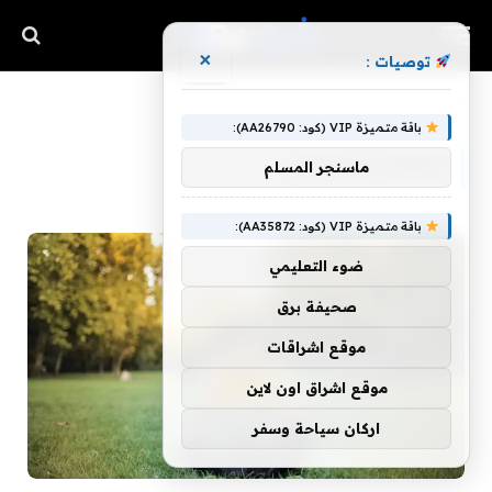
×
توصيات :
»
الرئيسية
نجاحك الشخصي
باقة متميزة VIP (كود: AA26790):
نجاحك الشخصي
ماسنجر المسلم
باقة متميزة VIP (كود: AA35872):
ضوء التعليمي
صحيفة برق
موقع اشراقات
موقع اشراق اون لاين
اركان سياحة وسفر