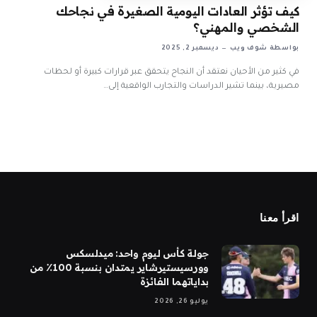
كيف تؤثر العادات اليومية الصغيرة في نجاحك
الشخصي والمهني؟
بواسطة
شوف ويب
ديسمبر 2, 2025
في كثير من الأحيان نعتقد أن النجاح يتحقق عبر قرارات كبيرة أو لحظات
مصيرية، بينما تشير الدراسات والتجارب الواقعية إلى…
اقرأ معنا
جولة كأس ليوم واحد: ميدلسكس
وورسيستيرشاير يمتدان بنسبة 100٪ من
بداياتهما الفائزة
يوليو 26, 2026