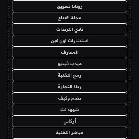
روتانا تسويق
مجلة الابداع
نادي الترددات
استشارات اون لاين
المعارف
هيدب فيديو
رمح التقنية
رذاذ التجارة
طعم وكيف
شهود نت
أركاني
مباشر التقنية