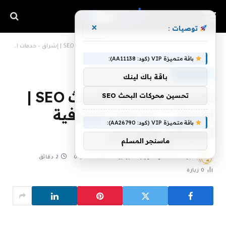
×
توصيات :
»
»
الرئيسية
خدمات ودلائل
تحسين محركات البحث SEO | إشراق – خدمات احترافية للمواقع والمتاجر
باقة متميزة VIP (كود: AA11138):
خدمات ودلائل
باقة باك لينك
تحسين محركات البحث SEO |
تحسين محركات البحث SEO
إشراق – خدمات احترافية
باقة متميزة VIP (كود: AA26790):
للمواقع والمتاجر
ماسنجر المسلم
بواسطة
شوف ويب
يوليو 3, 2026
0
2 دقائق
0
زيارة