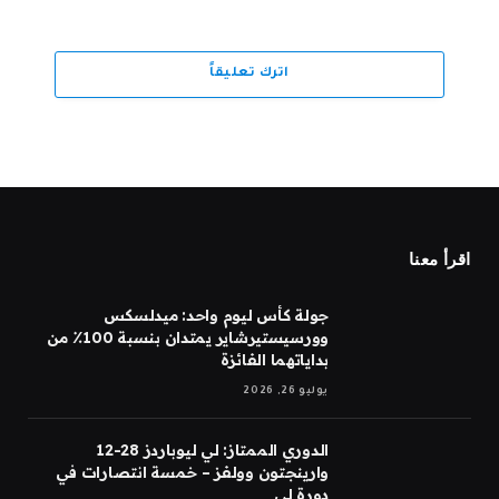
اترك تعليقاً
اقرأ معنا
جولة كأس ليوم واحد: ميدلسكس
وورسيستيرشاير يمتدان بنسبة 100٪ من
بداياتهما الفائزة
يوليو 26, 2026
الدوري الممتاز: لي ليوباردز 28-12
وارينجتون وولفز – خمسة انتصارات في
دورة لي