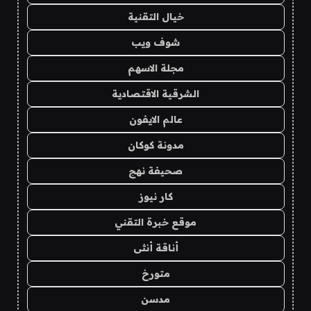
خيال التقنية
شوف ويب
مجلة الاسهم
الشرقية الاقتصادية
عالم الايفون
مدونة كوكان
صحيفة نهج
كار نيوز
موقع خبرة التقني
أناقة أنثى
متورخ
مدسن