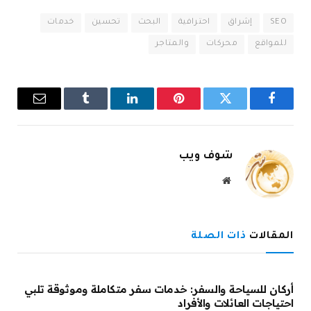
SEO
إشراق
احترافية
البحث
تحسين
خدمات
للمواقع
محركات
والمتاجر
فيسبوك
تويتر
بينتيريست
لينكدإن
Tumblr
البريد
الإلكترو
شوف ويب
موقع
الويب
المقالات
ذات الصلة
أركان للسياحة والسفر: خدمات سفر متكاملة وموثوقة تلبي
احتياجات العائلات والأفراد