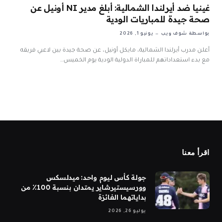
غينيا ضد أيرلندا الشمالية: أبلغ مدير NI أونيل عن
صحة جيدة للمباريات الودية
بواسطة
شوف ويب
يونيو 1, 2026
أعلن مدرب أيرلندا الشمالية، مايكل أونيل، عن صحة جيدة بين لاعبي فريقه
مع بدء استعداداتهم للمباراة الدولية الودية يوم الخميس…
اقرأ معنا
جولة كأس ليوم واحد: ميدلسكس
وورسيستيرشاير يمتدان بنسبة 100٪ من
بداياتهما الفائزة
يوليو 26, 2026