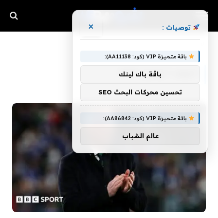
×
توصيات :
»
»
»
الرئيسية
2026
يونيو
01
باقة متميزة VIP (كود: AA11138):
اليوم:
1 يونيو، 2026
باقة باك لينك
تحسين محركات البحث SEO
باقة متميزة VIP (كود: AA86842):
عالم الشباب