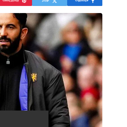
فيسبوك
تويتر
بينتيريست