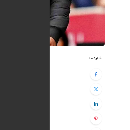
شاركها
يعترف كوبي ماينو ب
إن أولويته كانت دائم
يونايتد أحد أكثر 
الفوز في نهائي كأ
وكان ماينو قد تلقى