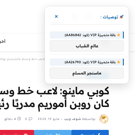
×
توصيات :
فيسبوك
X
الانستغرام
(Twitter)
باقة متميزة VIP (كود: AA86842):
أخب
عالم الشباب
»
»
الرئيسية
أخبار الرياضة
كوبي ماينو: لاعب خط وسط مانشستر يونايتد ي
باقة متميزة VIP (كود: AA26790):
ماسنجر المسلم
أخبار الرياضة
كوبي ماينو: لاعب خط وسط
كان روبن أموريم مدربًا رئي
بواسطة
شوف ويب
مايو 15, 2026
0
4 دقائق