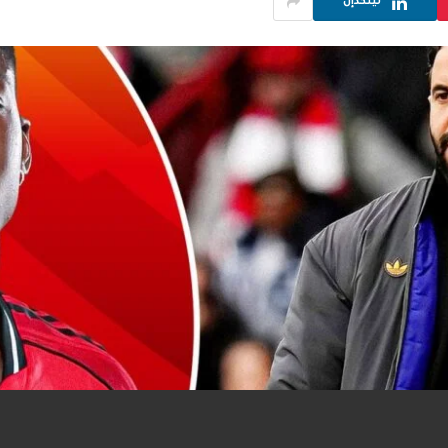
لينكدإن