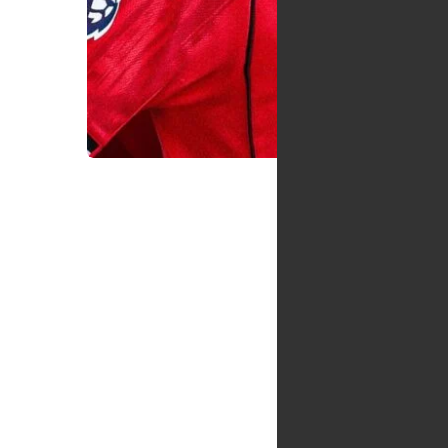
تجميده، لكنه يقول
 3-4-2-1 المشوهة مخاوف من أن يخسر
خط الوسط هدف
 الأخير من فترة